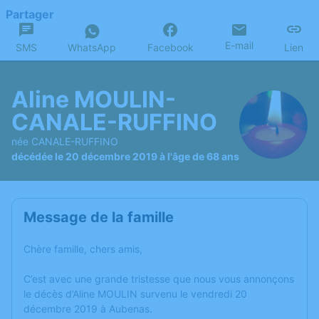
Partager
E-mail
SMS
WhatsApp
Facebook
Lien
Aline MOULIN-
CANALE-RUFFINO
née CANALE-RUFFINO
décédée le 20 décembre 2019 à l'âge de 68 ans
Message de la famille
Chère famille, chers amis,
C’est avec une grande tristesse que nous vous annonçons
le décès d’Aline MOULIN survenu le vendredi 20
décembre 2019 à Aubenas.