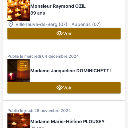
Monsieur Raymond OZIL
89 ans
-
Villeneuve-de-Berg (07)
Aubenas (07)
Voir
Publié le mercredi 04 décembre 2024
Madame Jacqueline DOMINICHETTI
Voir
Publié le jeudi 28 novembre 2024
Madame Marie-Hélène PLOUSEY