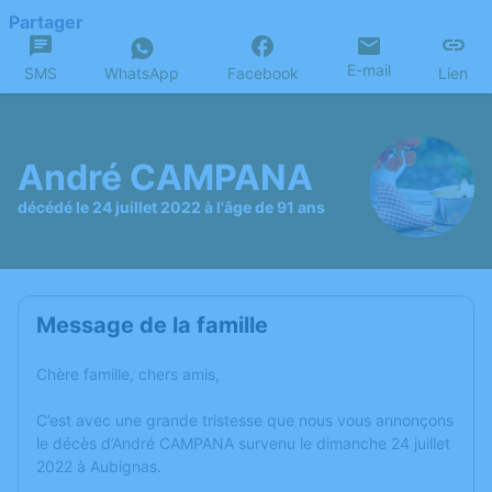
Partager
E-mail
SMS
WhatsApp
Facebook
Lien
André CAMPANA
décédé le 24 juillet 2022 à l'âge de 91 ans
Message de la famille
Chère famille, chers amis,
C’est avec une grande tristesse que nous vous annonçons
le décès d’André CAMPANA survenu le dimanche 24 juillet
2022 à Aubignas.