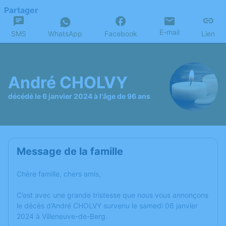
Partager
E-mail
SMS
WhatsApp
Facebook
Lien
André CHOLVY
décédé le 6 janvier 2024 à l'âge de 96 ans
Message de la famille
Chère famille, chers amis,
C’est avec une grande tristesse que nous vous annonçons
le décès d’André CHOLVY survenu le samedi 06 janvier
2024 à Villeneuve-de-Berg.