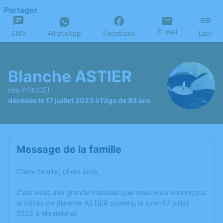
Partager
E-mail
SMS
WhatsApp
Facebook
Lien
Blanche ASTIER
née PONCET
décédée le 17 juillet 2023 à l'âge de 93 ans
Message de la famille
Chère famille, chers amis,
C’est avec une grande tristesse que nous vous annonçons
le décès de Blanche ASTIER survenu le lundi 17 juillet
2023 à Montélimar.