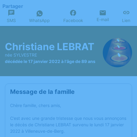
Partager
E-mail
SMS
WhatsApp
Facebook
Lien
Christiane LEBRAT
née SYLVESTRE
décédée le 17 janvier 2022 à l'âge de 89 ans
Message de la famille
Chère famille, chers amis,
C’est avec une grande tristesse que nous vous annonçons
le décès de Christiane LEBRAT survenu le lundi 17 janvier
2022 à Villeneuve-de-Berg.