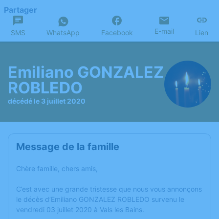
Partager
E-mail
SMS
WhatsApp
Facebook
Lien
Emiliano GONZALEZ
ROBLEDO
décédé le 3 juillet 2020
Message de la famille
Chère famille, chers amis,
C’est avec une grande tristesse que nous vous annonçons
le décès d’Emiliano GONZALEZ ROBLEDO survenu le
vendredi 03 juillet 2020 à Vals les Bains.