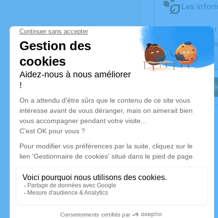
Les infor
Activez une aler
Recevoir une ale
Je veux êt