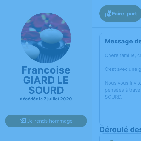
Faire-part
Message de 
Chère famille, c
Francoise
C’est avec une 
GIARD LE
Nous vous invit
SOURD
pensées à trave
SOURD.
décédée le 7 juillet 2020
Je rends hommage
Déroulé de