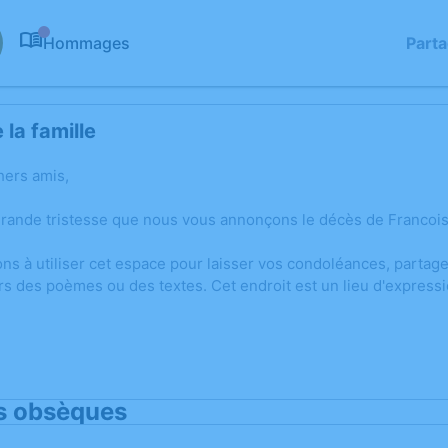
Hommages
Part
0
la famille
hers amis,
grande tristesse que nous vous annonçons le décès de Francois
ons à utiliser cet espace pour laisser vos condoléances, parta
rs des poèmes ou des textes. Cet endroit est un lieu d'expres
s obsèques