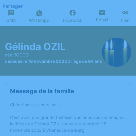
Partager
E-mail
SMS
WhatsApp
Facebook
Lien
Gélinda OZIL
née ROCCO
décédée le 18 novembre 2022 à l'âge de 94 ans
Message de la famille
Chère famille, chers amis,
C’est avec une grande tristesse que nous vous annonçons
le décès de Gélinda OZIL survenu le vendredi 18
novembre 2022 à Villeneuve-de-Berg.