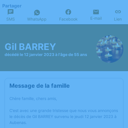
Partager
E-mail
SMS
WhatsApp
Facebook
Lien
Gil BARREY
décédé le 12 janvier 2023 à l'âge de 55 ans
Message de la famille
Chère famille, chers amis,
C’est avec une grande tristesse que nous vous annonçons
le décès de Gil BARREY survenu le jeudi 12 janvier 2023 à
Aubenas.