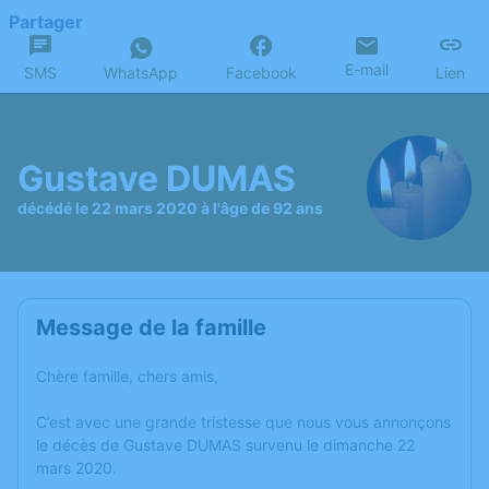
Partager
E-mail
SMS
WhatsApp
Facebook
Lien
Gustave DUMAS
décédé le 22 mars 2020 à l'âge de 92 ans
Message de la famille
Chère famille, chers amis,
C’est avec une grande tristesse que nous vous annonçons
le décès de Gustave DUMAS survenu le dimanche 22
mars 2020.