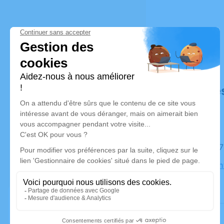
Déroulé de
Le lundi 2
Église Sain
Bains