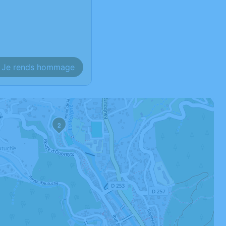
Je rends hommage
2