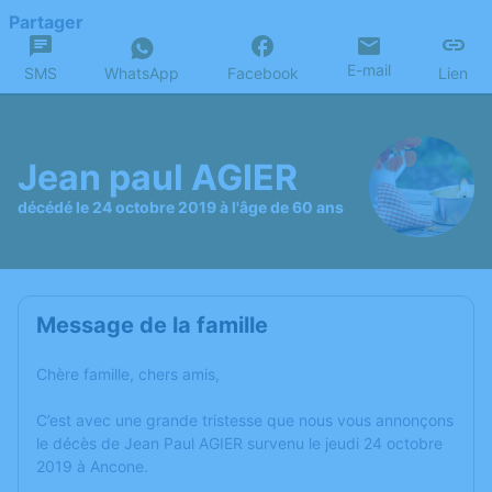
Partager
E-mail
SMS
WhatsApp
Facebook
Lien
Jean paul AGIER
décédé le 24 octobre 2019 à l'âge de 60 ans
Message de la famille
Chère famille, chers amis,
C’est avec une grande tristesse que nous vous annonçons
le décès de Jean Paul AGIER survenu le jeudi 24 octobre
2019 à Ancone.