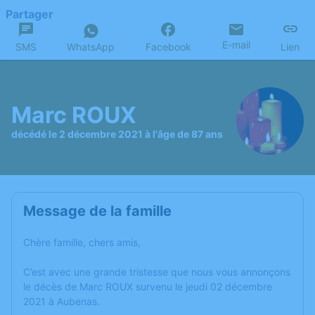
Partager
E-mail
SMS
WhatsApp
Facebook
Lien
Marc ROUX
décédé le 2 décembre 2021 à l'âge de 87 ans
Message de la famille
Chère famille, chers amis,
C’est avec une grande tristesse que nous vous annonçons
le décès de Marc ROUX survenu le jeudi 02 décembre
2021 à Aubenas.