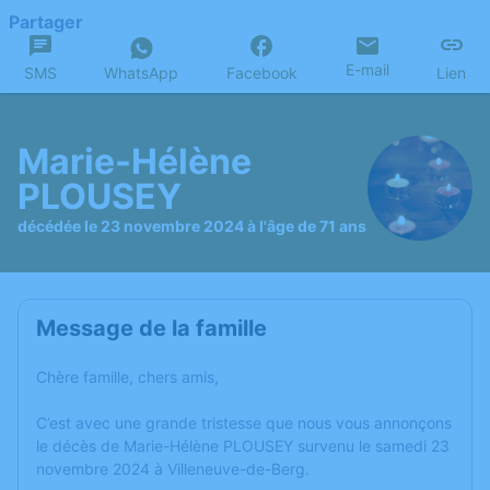
Partager
E-mail
SMS
WhatsApp
Facebook
Lien
Marie-Hélène
PLOUSEY
décédée le 23 novembre 2024 à l'âge de 71 ans
Message de la famille
Chère famille, chers amis,
C’est avec une grande tristesse que nous vous annonçons
le décès de Marie-Hélène PLOUSEY survenu le samedi 23
novembre 2024 à Villeneuve-de-Berg.