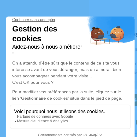
Déroulé de
Les infor
Activez une aler
Recevoir une ale
Je veux êt