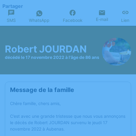
Partager
E-mail
SMS
WhatsApp
Facebook
Lien
Robert JOURDAN
décédé le 17 novembre 2022 à l'âge de 86 ans
Message de la famille
Chère famille, chers amis,
C’est avec une grande tristesse que nous vous annonçons
le décès de Robert JOURDAN survenu le jeudi 17
novembre 2022 à Aubenas.