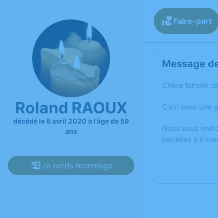
Faire-part
Message de 
Chère famille, c
Roland RAOUX
C’est avec une 
décédé le 8 avril 2020 à l'âge de 59
Nous vous invit
ans
pensées à trave
Je rends hommage