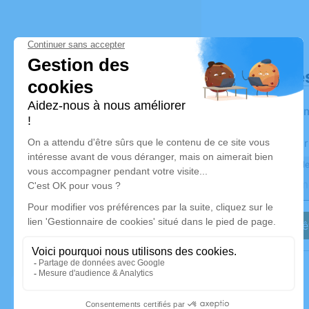
Déroulé de
Les infor
Activez une aler
Recevoir une ale
Je veux êt