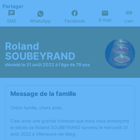
Partager
E-mail
SMS
WhatsApp
Facebook
Lien
Roland
SOUBEYRAND
décédé le 31 août 2022 à l'âge de 79 ans
Message de la famille
Chère famille, chers amis,
C’est avec une grande tristesse que nous vous annonçons
le décès de Roland SOUBEYRAND survenu le mercredi 31
août 2022 à Villeneuve-de-Berg.