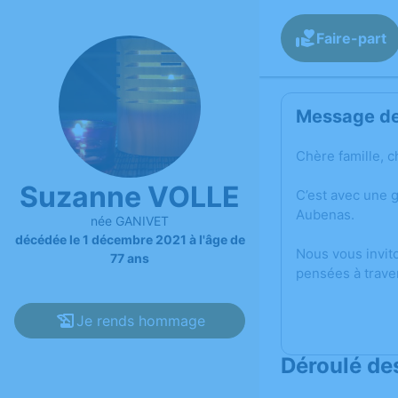
Faire-part
Message de 
Chère famille, c
Suzanne VOLLE
C’est avec une 
Aubenas.
née GANIVET
décédée le 1 décembre 2021 à l'âge de
Nous vous invit
77 ans
pensées à trave
Je rends hommage
Déroulé de