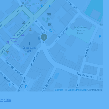
1
Leaflet
| ©
OpenStreetMap
Contributors
implifia