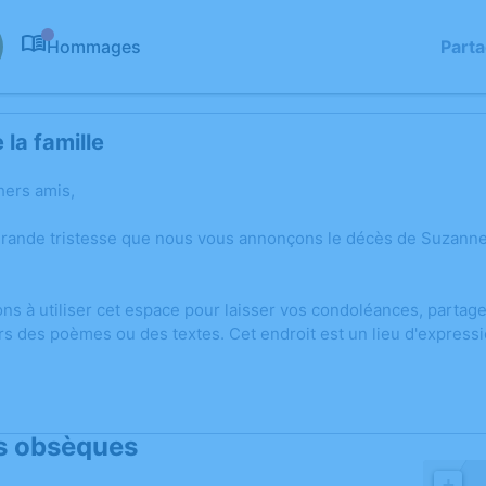
Hommages
Part
0
la famille
hers amis,
grande tristesse que nous vous annonçons le décès de Suzann
ons à utiliser cet espace pour laisser vos condoléances, parta
rs des poèmes ou des textes. Cet endroit est un lieu d'expres
s obsèques
+