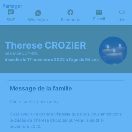
Partager
E-mail
SMS
WhatsApp
Facebook
Lien
Therese CROZIER
née MERCOYROL
décédée le 17 novembre 2022 à l'âge de 94 ans
Message de la famille
Chère famille, chers amis,
C’est avec une grande tristesse que nous vous annonçons
le décès de Therese CROZIER survenu le jeudi 17
novembre 2022.