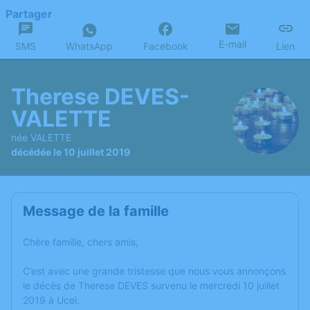
Partager
E-mail
SMS
WhatsApp
Facebook
Lien
Therese DEVES-
VALETTE
née VALETTE
décédée le 10 juillet 2019
Message de la famille
Chère famille, chers amis,
C’est avec une grande tristesse que nous vous annonçons
le décès de Therese DEVES survenu le mercredi 10 juillet
2019 à Ucel.