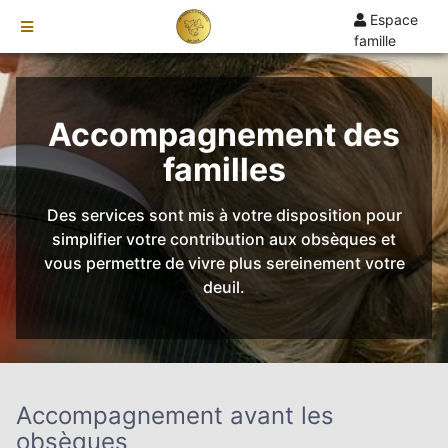
Espace
famille
TARIFS
DEVIS
Accompagnement des
DÉMARCHES
familles
CRÉMATION / INCINÉRATION
TRANSPORT
Des services sont mis à votre disposition pour
ORGANISATION / PRÉPARATION
simplifier votre contribution aux obsèques et
vous permettre de vivre plus sereinement votre
URGENCE / ASSISTANCE
deuil.
AGENCES
VILLENEUVE-DE-BERG
LE TEIL
Accompagnement avant les
VALS-LES-BAINS
obsèques