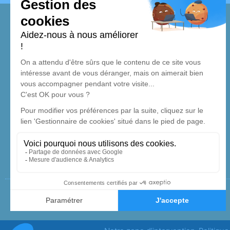
Qui sommes-nous ?
Les
Pompes Funèbres Silhol
vous accompagnent pour
organiser ou prévoir des obsèques dans le département de
l’
Ardèche
(
07
). C’est une équipe impliquée à vos côtés et à
votre écoute. Retrouvez-nous sur nos agences de pompes
funèbres à
Vals-les-Bains
et à proximité de
Le Teil
. Prise
en charge immédiate dans toute l’
Auvergne-Rhône-Alpes
.
Mentions légales