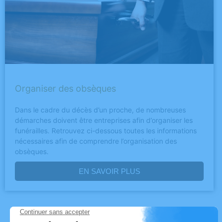
Organiser des obsèques
Dans le cadre du décès d’un proche, de nombreuses
démarches doivent être entreprises afin d’organiser les
funérailles. Retrouvez ci-dessous toutes les informations
nécessaires afin de comprendre l’organisation des
obsèques.
EN SAVOIR PLUS