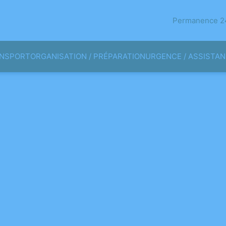
Permanence 24
NSPORT
ORGANISATION / PRÉPARATION
URGENCE / ASSISTA