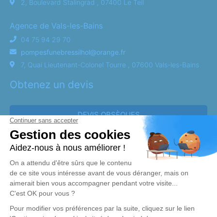
2, Boulevard Stalingrad , 07400 Le Teil
Agence de Vals-les-Bains
04 75 94 29 70
pompesfunebressilhol@orange.fr
7, Quai Lieutenant-Colonel Tourre , 07600 Vals-les-Bains
Obtenez un devis
DEVIS OBSÈQUES
DEVIS PRÉVOYANCE
DEVIS MARBRERIE