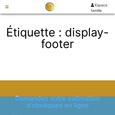
Espace
famille
TARIFS
Étiquette : display-
DEVIS
DÉMARCHES
footer
CRÉMATION / INCINÉRATION
TRANSPORT
ORGANISATION / PRÉPARATION
URGENCE / ASSISTANCE
AGENCES
VILLENEUVE-DE-BERG
Demandez votre estimation
LE TEIL
d'obsèques en ligne
VALS-LES-BAINS